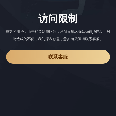
访问限制
尊敬的用户，由于相关法律限制，您所在地区无法访问J9产品，对
此造成的不便，我们深表歉意，您如有疑问请联系客服。
联系客服